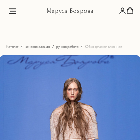
Маруся Боярова
Каталог
женская одежда
ручная работа
Юбка ярусная вязанная