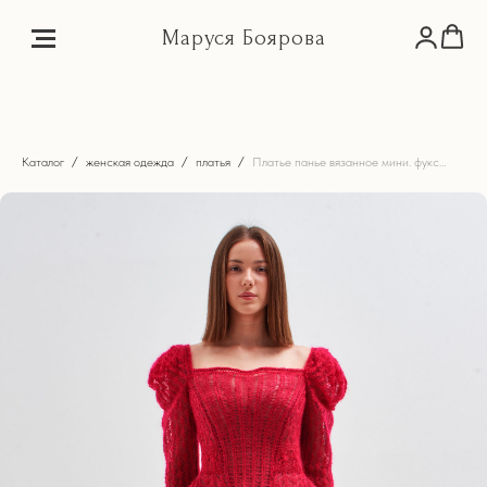
Маруся Боярова
Каталог
женская одежда
платья
Платье панье вязанное мини. фуксия