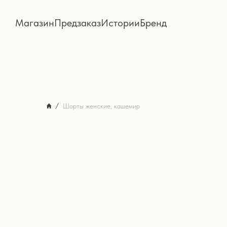
Магазин
Предзаказ
Истории
Бренд
Шорты женские, кашемир