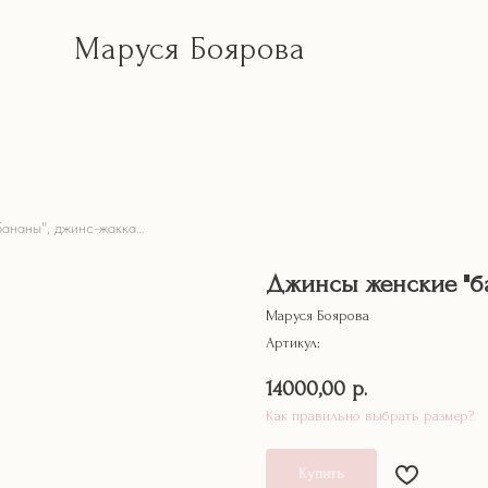
Маруся Боярова
Джинсы женские "бананы", джинс-жаккард
Джинсы женские "б
Маруся Боярова
Артикул:
14000,00
р.
Как правильно выбрать размер?
Купить