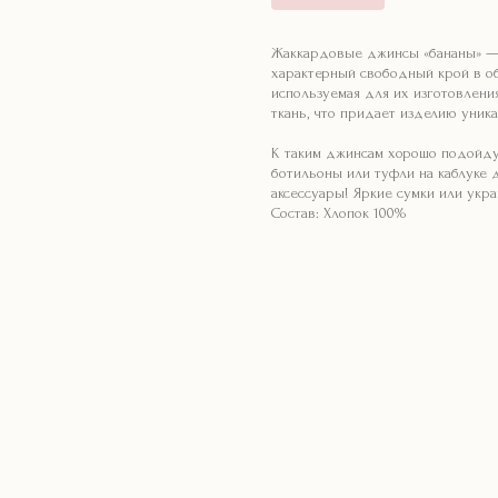
Жаккардовые джинсы «бананы» — 
характерный свободный крой в об
используемая для их изготовления
ткань, что придает изделию уник
К таким джинсам хорошо подойдут
ботильоны или туфли на каблуке д
аксессуары! Яркие сумки или укр
Состав: Хлопок 100%