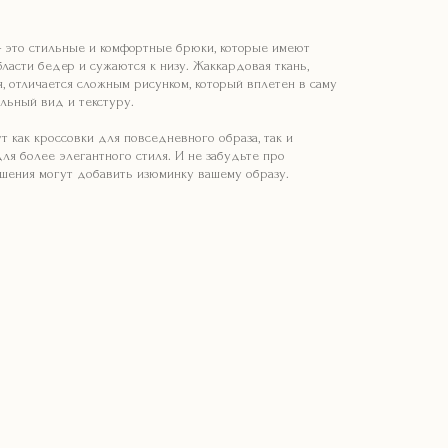
это стильные и комфортные брюки, которые имеют
ласти бедер и сужаются к низу. Жаккардовая ткань,
, отличается сложным рисунком, который вплетен в саму
альный вид и текстуру.
 как кроссовки для повседневного образа, так и
ля более элегантного стиля. И не забудьте про
ашения могут добавить изюминку вашему образу.