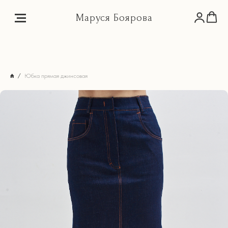
Маруся Боярова
Юбка прямая джинсовая