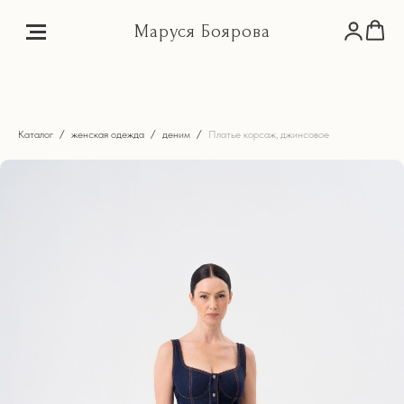
Маруся Боярова
Каталог
женская одежда
деним
Платье корсаж, джинсовое