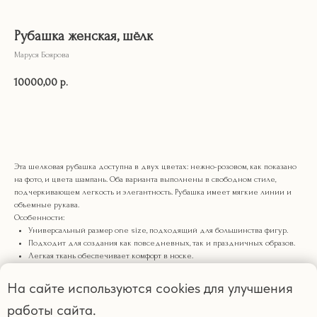
Рубашка женская, шёлк
Маруся Боярова
10000,00
р.
КУПИТЬ
Эта шелковая рубашка доступна в двух цветах: нежно-розовом, как показано
на фото, и цвета шампань. Оба варианта выполнены в свободном стиле,
подчеркивающем легкость и элегантность. Рубашка имеет мягкие линии и
объемные рукава.
Особенности:
Универсальный размер one size, подходящий для большинства фигур.
Подходит для создания как повседневных, так и праздничных образов.
Легкая ткань обеспечивает комфорт в носке.
Обратите внимание, что фотография рубашки цвета шампань отсутствует, но
На сайте используются cookies для улучшения
она выполнена в аналогичном дизайне и отличается лишь более светлым,
золотистым оттенком.
работы сайта.
Состав:: Шёлк 100%