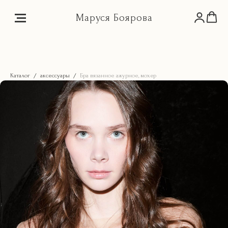
Маруся Боярова
Каталог
аксессуары
Бра вязанное ажурное, мохер