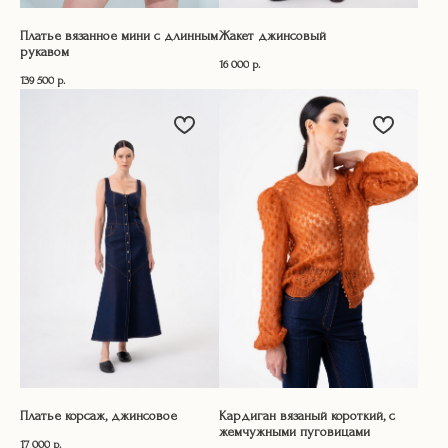
Платье вязанное мини с длинным
Жакет джинсовый
рукавом
16 000
р.
139 500
р.
Платье корсаж, джинсовое
Кардиган вязаный короткий, с
жемчужными пуговицами
17 000
р.