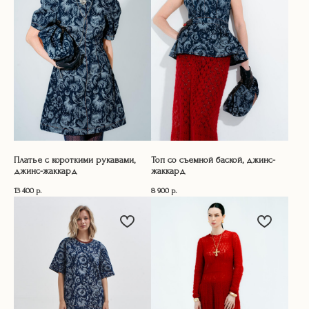
Платье с короткими рукавами,
Топ со съемной баской, джинс-
джинс-жаккард
жаккард
13 400
р.
8 900
р.