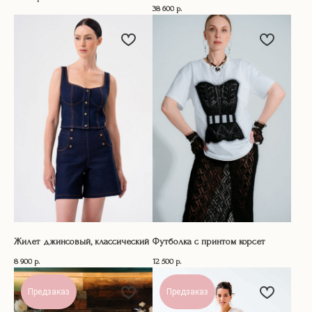
38 600
р.
Жилет джинсовый, классический
Футболка с принтом корсет
8 900
р.
12 500
р.
Предзаказ
Предзаказ