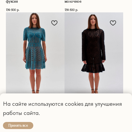
фуксия
молочное
139 500
р.
139 500
р.
На сайте используются cookies для улучшения
Платье вязанное мини, корсаж
Платье вязанное с воланом
работы сайта.
116 000
р.
187 000
р.
1
Принять все
2