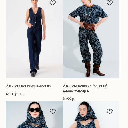
Джинсы женские, классика
Джинсы женские "бананы",
джинс-жаккард
12 500
р.
/
1 шт
14 000
р.