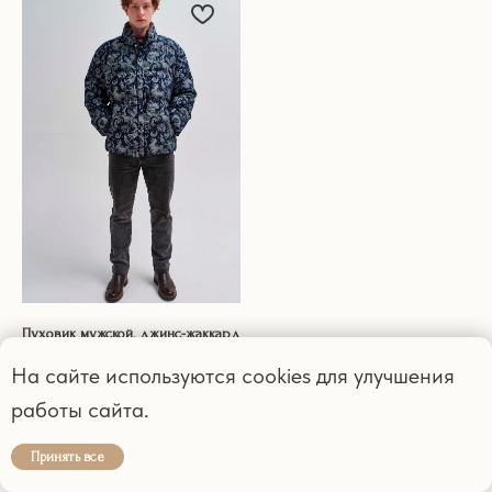
Пуховик мужской, джинс-жаккард
35 000
р.
На сайте используются cookies для улучшения
работы сайта.
Принять все